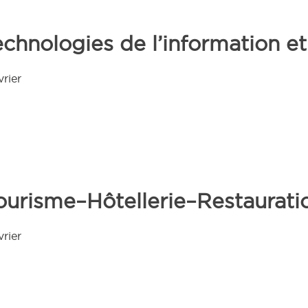
echnologies de l’information 
vrier
ourisme–Hôtellerie–Restaurati
vrier